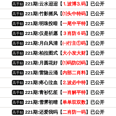
221期:云水迢迢【
⒈波博⒊码
】已公开
高手贴
221期:竹影摇风【
⑴头中特码
】已公开
高手贴
221期:明珠投暗【
一尾中平特
】已公开
高手贴
221期:仅是祈愿【
３肖防６码
】已公开
高手贴
221期:月白风清【
㈠行主①码
】已公开
高手贴
221期:柏拉图式【
大小发大财
】已公开
高手贴
221期:月圆花好【
⑴码防⑵码
】已公开
高手贴
221期:雷隐云涌【
内部二肖料
】已公开
高手贴
221期:疼心泣血【
⒉波必中特
】已公开
高手贴
221期:青衫忆笙【
一肖解平特
】已公开
高手贴
221期:雪霁初晴【
单单双双数
】已公开
高手贴
221期:还爱我吗【
二肖防一码
】已公开
高手贴