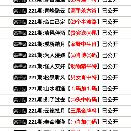
221期:‌青峰隐云【
高手杀六肖
】已公开
高手贴
221期:命由己定【
⑵个半波路
】已公开
高手贴
221期:清风伴酒【
贵宾送㈣尾
】已公开
高手贴
221期:溪桥踏月【
家野中生肖
】已公开
高手贴
221期:为人湿婊【
㈢肖博㈡码
】已公开
高手贴
221期:怪人安好【
动物猜平特
】已公开
高手贴
221期:松泉听风【
男女肖中特
】已公开
高手贴
221期:山水相逢【
⒈码加⒈码
】已公开
高手贴
221期:别了过去【
㈡头中特码
】已公开
高手贴
221期:‌云崖揽月【
三尾金牌料
】已公开
高手贴
221期:奉命唯谨【
㈠肖加㈢码
】已公开
高手贴