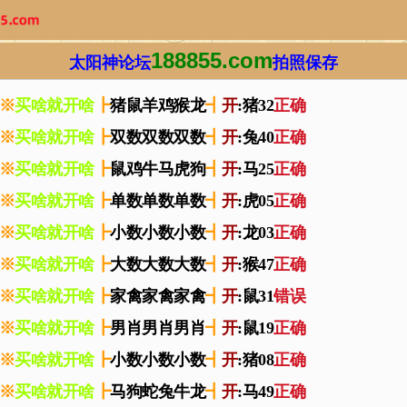
188855.com
太阳神论坛
拍照保存
※
买啥就开啥
┣
猪鼠羊鸡猴龙
┫
开
:猪32
正确
※
买啥就开啥
┣
双数双数双数
┫
开
:兔40
正确
※
买啥就开啥
┣
鼠鸡牛马虎狗
┫
开
:马25
正确
※
买啥就开啥
┣
单数单数单数
┫
开
:虎05
正确
※
买啥就开啥
┣
小数小数小数
┫
开
:龙03
正确
※
买啥就开啥
┣
大数大数大数
┫
开
:猴47
正确
※
买啥就开啥
┣
家禽家禽家禽
┫
开
:鼠31
错误
※
买啥就开啥
┣
男肖男肖男肖
┫
开
:鼠19
正确
※
买啥就开啥
┣
小数小数小数
┫
开
:猪08
正确
※
买啥就开啥
┣
马狗蛇兔牛龙
┫
开
:马49
正确