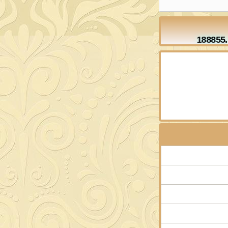
188855