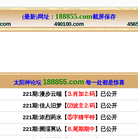
1888
55
.com
(最新)网址：
截屏保存
.com
490100.com
456
188855.com
太阳神论坛
每一处都是惊喜
221期:漫步云端【
⒊肖加⒉码
】已公开
221期:佳人旧梦【
⑵波主⒉码
】已公开
221期:浓烈药水【
⑤字猜平特
】已公开
221期:圉湢莮亾【
⒍尾期期中
】已公开