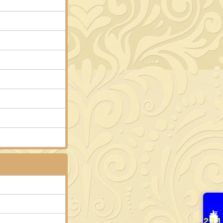
点击免费领取
221