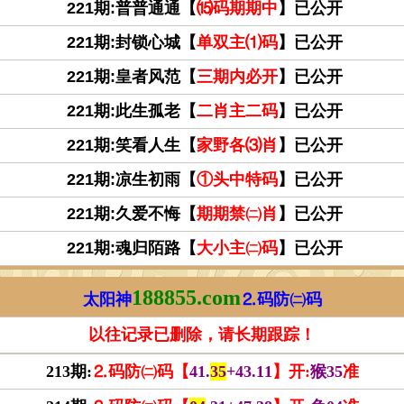
221期:普普通通【
⒂码期期中
】已公开
221期:封锁心城【
单双主⑴码
】已公开
221期:皇者风范【
三期内必开
】已公开
221期:此生孤老【
二肖主二码
】已公开
221期:笑看人生【
家野各⑶肖
】已公开
221期:凉生初雨【
①头中特码
】已公开
221期:久爱不悔【
期期禁㈡肖
】已公开
221期:魂归陌路【
大小主㈡码
】已公开
188855.com
太阳神
⒉码防㈡码
以往记录已删除，请长期跟踪！
213期:
⒉码防㈡码【
41.
35
+43.11
】开:
猴35
准