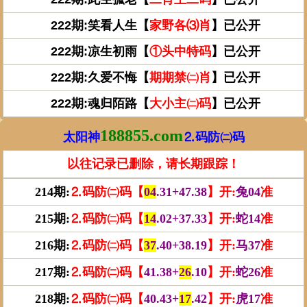
222期:笑看人生【
家野各⑶肖
】已公开
222期:凉生初雨【
①头中特码
】已公开
222期:久爱不悔【
期期禁㈡肖
】已公开
222期:魂归陌路【
大小主㈡码
】已公开
188855.com
太阳神
⒉码防㈡码
以往记录已删除，请长期跟踪！
214期:
⒉码防㈡码【
04
.31+47.38
】开:
兔04
准
215期:
⒉码防㈡码【
14
.02+37.33
】开:
蛇14
准
216期:
⒉码防㈡码【
37
.40+38.19
】开:
马37
准
217期:
⒉码防㈡码【
41.38+
26
.10
】开:
蛇26
准
218期:
⒉码防㈡码【
40.43+
17
.42
】开:
虎17
准