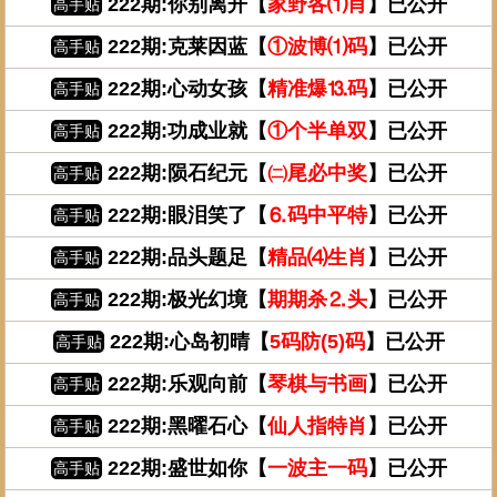
222期:你别离开【
家野各⑴肖
】已公开
高手贴
222期:克莱因蓝‌【
①波博⑴码
】已公开
高手贴
222期:心动女孩【
精准爆⒔码
】已公开
高手贴
222期:功成业就【
①个半单双
】已公开
高手贴
222期:陨石纪元‌【
㈡尾必中奖
】已公开
高手贴
222期:眼泪笑了【
⒍码中平特
】已公开
高手贴
222期:品头题足【
精品⑷生肖
】已公开
高手贴
222期:极光幻境【
期期杀⒉头
】已公开
高手贴
222期:心岛初晴【
5码防(5)码
】已公开
高手贴
222期:乐观向前【
琴棋与书画
】已公开
高手贴
222期:黑曜石心【
仙人指特肖
】已公开
高手贴
222期:盛世如你【
一波主一码
】已公开
高手贴