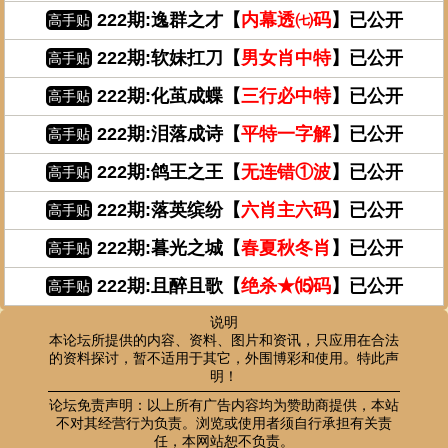
222期:逸群之才【
内幕透㈦码
】已公开
高手贴
222期:软妹扛刀【
男女肖中特
】已公开
高手贴
222期:化茧成蝶【
三行必中特
】已公开
高手贴
222期:泪落成诗【
平特一字解
】已公开
高手贴
222期:鸽王之王【
无连错①波
】已公开
高手贴
222期:落英缤纷【
六肖主六码
】已公开
高手贴
222期:暮光之城【
春夏秋冬肖
】已公开
高手贴
222期:且醉且歌【
绝杀★⒂码
】已公开
高手贴
说明
本论坛所提供的内容、资料、图片和资讯，只应用在合法
的资料探讨，暂不适用于其它，外围博彩和使用。特此声
明！
论坛免责声明：以上所有广告内容均为赞助商提供，本站
不对其经营行为负责。浏览或使用者须自行承担有关责
任，本网站恕不负责。