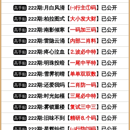
222期:月白风清【
㈠行主①码
】已公开
高手贴
222期:柏拉图式【
大小发大财
】已公开
高手贴
222期:南影倾寒【
一码加三码
】已公开
高手贴
222期:雷隐云涌【
内部二肖料
】已公开
高手贴
222期:疼心泣血【
⒉波必中特
】已公开
高手贴
222期:明珠投暗【
一尾中平特
】已公开
高手贴
222期:雪霁初晴【
单单双双数
】已公开
高手贴
222期:还爱我吗【
二肖防一码
】已公开
高手贴
222期:时光如槿【
三尾必中特
】已公开
高手贴
222期:雾锁重楼【
复试三中三
】已公开
高手贴
222期:旧味不到【
精研⒏个码
】已公开
高手贴
222期:星辉灿烂【
㈠行防⑶码
】已公开
高手贴