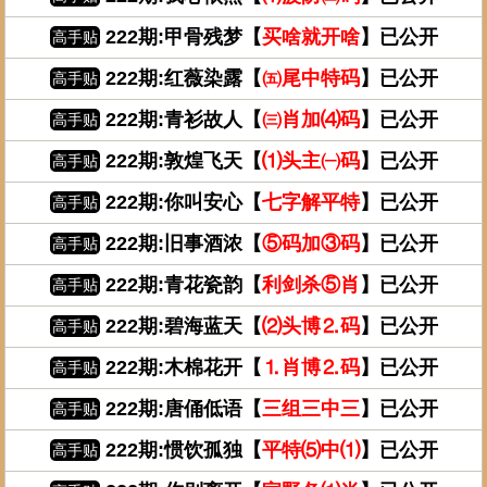
222期:甲骨残梦‌【
买啥就开啥
】已公开
高手贴
222期:红薇染露【
㈤尾中特码
】已公开
高手贴
222期:青衫故人【
㈢肖加⑷码
】已公开
高手贴
222期:敦煌飞天【
⑴头主㈠码
】已公开
高手贴
222期:你叫安心【
七字解平特
】已公开
高手贴
222期:旧事酒浓【
⑤码加③码
】已公开
高手贴
222期:青花瓷韵【
利剑杀⑤肖
】已公开
高手贴
222期:碧海蓝天【
⑵头博⒉码
】已公开
高手贴
222期:木棉花开【
⒈肖博⒉码
】已公开
高手贴
222期:‌唐俑低语【
三组三中三
】已公开
高手贴
222期:惯饮孤独【
平特⑸中⑴
】已公开
高手贴