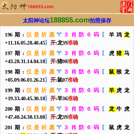
188855.com
太阳神论坛
拍照保存
196期:
仅是祈愿
♈
３肖防６码
〖
羊鸡
龙
+11.16.05.28.40.45
〗
开
:龙39
准确
197期:
仅是祈愿
♈
３肖防６码
〖
虎
猪
马
+43.28.31.14.04.18
〗
开
:猪08
准确
198期:
仅是祈愿
♈
３肖防６码
〖
鼠
猴龙
+05.09.06.01.26.21
〗
开
:鼠07
准确
199期:
仅是祈愿
♈
３肖防６码
〖
羊
虎龙
+19.33.40.45.30.18
〗
开
:羊36
准确
200期:
仅是祈愿
♈
３肖防６码
〖
龙
牛虎
+47.40.24.38.13.08
〗
开
:龙39
准确
201期:
仅是祈愿
♈
３肖防６码
〖
鼠虎龙