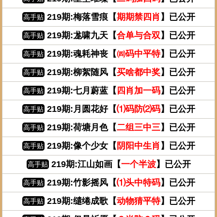
219期:梅落雪痕【
期期禁四肖
】已公开
高手贴
219期:尨啸九天【
合单与合双
】已公开
高手贴
219期:魂耗神丧【
㈣码中平特
】已公开
高手贴
219期:柳絮随风【
买啥都中奖
】已公开
高手贴
219期:七月蔚蓝【
四肖加一码
】已公开
高手贴
219期:月圆花好【
⑴码防⑵码
】已公开
高手贴
219期:荷塘月色【
二组三中三
】已公开
高手贴
219期:像个少女【
阴阳中生肖
】已公开
高手贴
219期:江山如画【
一个半波
】已公开
高手贴
219期:竹影摇风【
⑴头中特码
】已公开
高手贴
219期:缱绻成歌【
动物猜平特
】已公开
高手贴