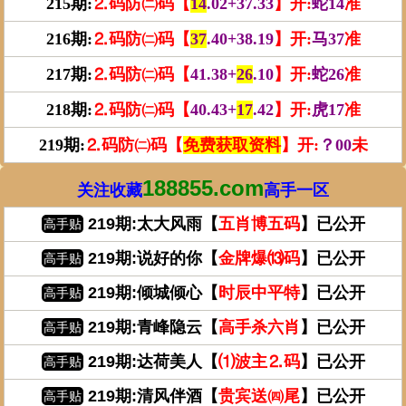
215期:
⒉码防㈡码【
14
.02+37.33
】开:
蛇14
准
216期:
⒉码防㈡码【
37
.40+38.19
】开:
马37
准
217期:
⒉码防㈡码【
41.38+
26
.10
】开:
蛇26
准
218期:
⒉码防㈡码【
40.43+
17
.42
】开:
虎17
准
219期:
⒉码防㈡码【
免费获取资料
】开:
？00
未
188855.com
关注收藏
高手一区
219期:太大风雨【
五肖博五码
】已公开
高手贴
219期:说好的你【
金牌爆⒀码
】已公开
高手贴
219期:倾城倾心【
时辰中平特
】已公开
高手贴
219期:‌青峰隐云【
高手杀六肖
】已公开
高手贴
219期:达荷美人【
⑴波主⒉码
】已公开
高手贴
219期:清风伴酒【
贵宾送㈣尾
】已公开
高手贴