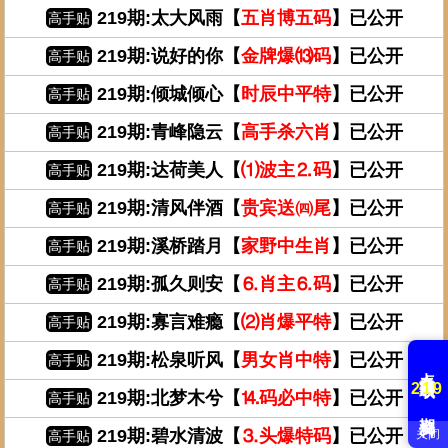
219期:太大风雨【
五肖博五码
】已公开
高手贴
219期:说好的你【
金牌爆⒀码
】已公开
高手贴
219期:倾城倾心【
时辰中平特
】已公开
高手贴
219期:‌青峰隐云【
高手杀六肖
】已公开
高手贴
219期:达荷美人【
⑴波主⒉码
】已公开
高手贴
219期:清风伴酒【
贵宾送㈣尾
】已公开
高手贴
219期:溪桥踏月【
家野中生肖
】已公开
高手贴
219期:孤久则安【
⒍肖主⒍码
】已公开
高手贴
219期:寡言难瘾【
⑵肖爆平特
】已公开
高手贴
219期:松泉听风【
男女肖中特
】已公开
高手贴
点击免费领取
219
219期:北梦木兮【
⒕码必中特
】已公开
高手贴
期资料
219期:碧水清波【
⒊头爆特码
】已公开
关闭
高手贴