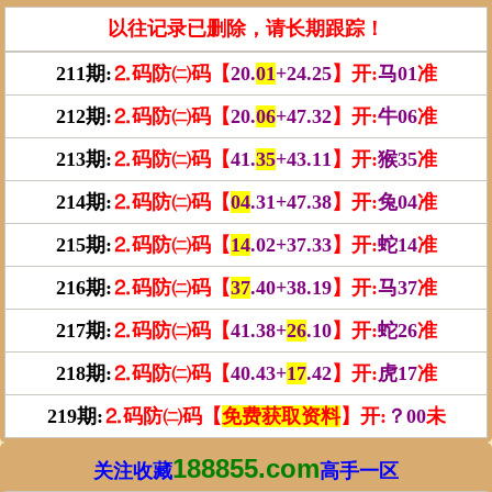
以往记录已删除，请长期跟踪！
211期:
⒉码防㈡码【
20.
01
+24.25
】开:
马01
准
212期:
⒉码防㈡码【
20.
06
+47.32
】开:
牛06
准
213期:
⒉码防㈡码【
41.
35
+43.11
】开:
猴35
准
214期:
⒉码防㈡码【
04
.31+47.38
】开:
兔04
准
215期:
⒉码防㈡码【
14
.02+37.33
】开:
蛇14
准
216期:
⒉码防㈡码【
37
.40+38.19
】开:
马37
准
217期:
⒉码防㈡码【
41.38+
26
.10
】开:
蛇26
准
218期:
⒉码防㈡码【
40.43+
17
.42
】开:
虎17
准
219期:
⒉码防㈡码【
免费获取资料
】开:
？00
未
188855.com
关注收藏
高手一区