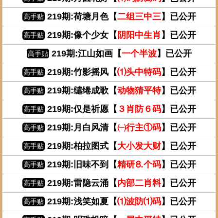
219期:荷塘月色【
二组三中三
】已公开
高手贴
219期:像个少女【
阴阳中生肖
】已公开
高手贴
219期:江山如画【
一个半波
】已公开
高手贴
219期:竹影摇风【
⑴头中特码
】已公开
高手贴
219期:缱绻成歌【
动物猜平特
】已公开
高手贴
219期:仅是祈愿【
３肖防６码
】已公开
高手贴
219期:月白风清【
㈠行主①码
】已公开
高手贴
219期:柏拉图式【
大小发大财
】已公开
高手贴
219期:旧味不到【
精研⒏个码
】已公开
高手贴
219期:雷隐云涌【
内部二肖料
】已公开
高手贴
219期:浅笑如夏【
⑴波防⑴码
】已公开
高手贴