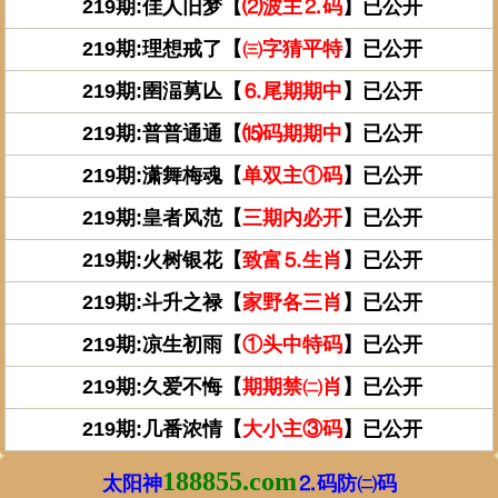
219期:佳人旧梦【
⑵波主⒉码
】已公开
219期:理想戒了【
㈢字猜平特
】已公开
219期:圉湢莮亾【
⒍尾期期中
】已公开
219期:普普通通【
⒂码期期中
】已公开
219期:潇舞梅魂【
单双主①码
】已公开
219期:皇者风范【
三期内必开
】已公开
219期:火树银花【
致富⒌生肖
】已公开
219期:斗升之禄【
家野各三肖
】已公开
219期:凉生初雨【
①头中特码
】已公开
219期:久爱不悔【
期期禁㈡肖
】已公开
219期:几番浓情【
大小主③码
】已公开
188855.com
太阳神
⒉码防㈡码