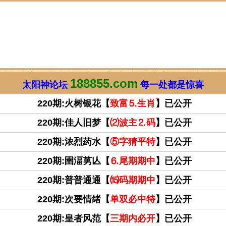
188855.com
太阳神论坛
每一处都是惊喜
220期:火树银花【
致富⒌生肖
】已公开
220期:佳人旧梦【
⑵波主⒉码
】已公开
220期:浓烈药水【
⑤字猜平特
】已公开
220期:圉湢莮亾【
⒍尾期期中
】已公开
220期:普普通通【
⒂码期期中
】已公开
220期:次要情绪【
单双必中特
】已公开
220期:皇者风范【
三期内必开
】已公开