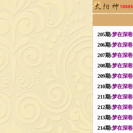
205期:
梦在深巷
206期:
梦在深巷
207期:
梦在深巷
208期:
梦在深巷
209期:
梦在深巷
210期:
梦在深巷
211期:
梦在深巷
212期:
梦在深巷
213期:
梦在深巷
214期:
梦在深巷