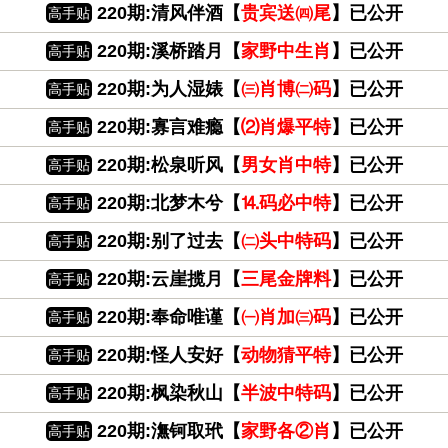
220期:清风伴酒【
贵宾送㈣尾
】已公开
高手贴
220期:溪桥踏月【
家野中生肖
】已公开
高手贴
220期:为人湿婊【
㈢肖博㈡码
】已公开
高手贴
220期:寡言难瘾【
⑵肖爆平特
】已公开
高手贴
220期:松泉听风【
男女肖中特
】已公开
高手贴
220期:北梦木兮【
⒕码必中特
】已公开
高手贴
220期:别了过去【
㈡头中特码
】已公开
高手贴
220期:‌云崖揽月【
三尾金牌料
】已公开
高手贴
220期:奉命唯谨【
㈠肖加㈢码
】已公开
高手贴
220期:怪人安好【
动物猜平特
】已公开
高手贴
220期:枫染秋山【
半波中特码
】已公开
高手贴
220期:潕钶取玳【
家野各②肖
】已公开
高手贴