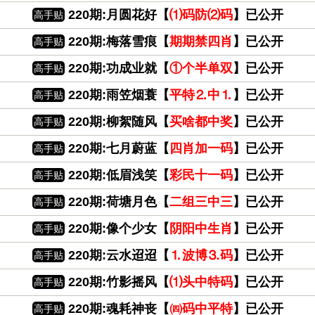
220期:月圆花好【
⑴码防⑵码
】已公开
高手贴
220期:梅落雪痕【
期期禁四肖
】已公开
高手贴
220期:功成业就【
①个半单双
】已公开
高手贴
220期:雨笠烟蓑【
平特⒉中⒈
】已公开
高手贴
220期:柳絮随风【
买啥都中奖
】已公开
高手贴
220期:七月蔚蓝【
四肖加一码
】已公开
高手贴
220期:低眉浅笑【
彩民十一码
】已公开
高手贴
220期:荷塘月色【
二组三中三
】已公开
高手贴
220期:像个少女【
阴阳中生肖
】已公开
高手贴
220期:云水迢迢【
⒈波博⒊码
】已公开
高手贴
220期:竹影摇风【
⑴头中特码
】已公开
高手贴
220期:魂耗神丧【
㈣码中平特
】已公开
高手贴