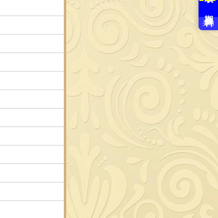
期资料
关闭